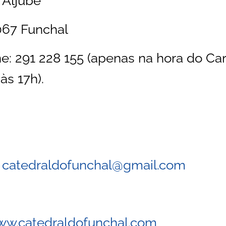
 Aljube
67 Funchal
e: 291 228 155 (apenas na hora do Cart
às 17h).
:
catedraldofunchal@gmail.com
w.catedraldofunchal.com