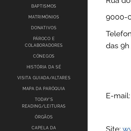
Rua do
BAPTISMOS
9000-0
MATRIMÓNIOS
DONATIVOS
Telefon
PÁROCO E
das 9h 
COLABORADORES
CÓNEGOS
HISTÓRIA DA SÉ
VISITA GUIADA/ALTARES
MAPA DA PARÓQUIA
E-mail
TODAY'S
READING/LEITURAS
ÓRGÃOS
Site:
ww
CAPELA DA